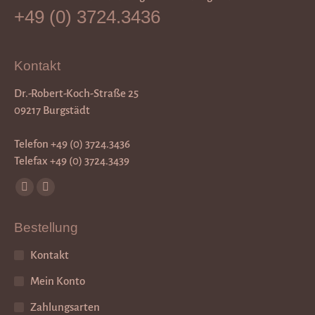
+49 (0) 3724.3436
Kontakt
Dr.-Robert-Koch-Straße 25
09217 Burgstädt
Telefon +49 (0) 3724.3436
Telefax +49 (0) 3724.3439
Finden Sie uns auf:
Facebook
Instagram
page
page
Bestellung
opens
opens
in
in
Kontakt
new
new
Mein Konto
window
window
Zahlungsarten