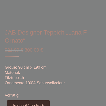
JAB Designer Teppich „Lana F
Ornato“
Ursprünglicher
Aktueller
921,00
€
300,00
€
Preis
Preis
war:
ist:
Größe: 90 cm x 190 cm
921,00 €
300,00 €.
Material:
Filzteppich
Ornamente 100% Schurwollvelour
Vorrätig
In den Warenkorb