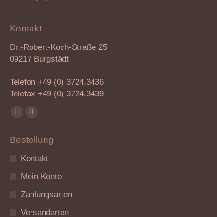
Kontakt
Dr.-Robert-Koch-Straße 25
09217 Burgstädt
Telefon +49 (0) 3724.3436
Telefax +49 (0) 3724.3439
Finden Sie uns auf:
Facebook
Instagram
page
page
Bestellung
opens
opens
in
in
Kontakt
new
new
Mein Konto
window
window
Zahlungsarten
Versandarten