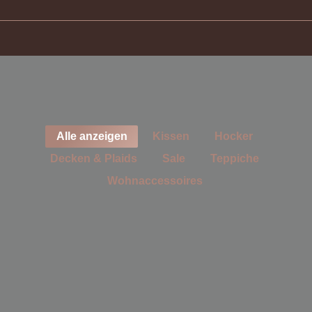
Alle anzeigen
Kissen
Hocker
Decken & Plaids
Sale
Teppiche
Wohnaccessoires