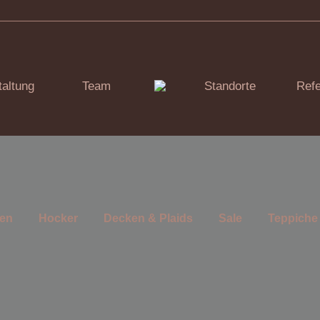
altung
Team
Standorte
Ref
en
Hocker
Decken & Plaids
Sale
Teppiche